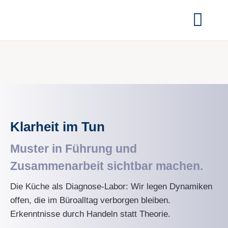
Zum
Inhalt
Togg
springen
Navi
Home
Worksh
Case St
Klarheit im Tun
Insights
Muster in Führung und
Zusammenarbeit sichtbar machen.
FAQ
Die Küche als Diagnose-Labor: Wir legen Dynamiken
Über un
offen, die im Büroalltag verborgen bleiben.
Erkenntnisse durch Handeln statt Theorie.
Kontakt