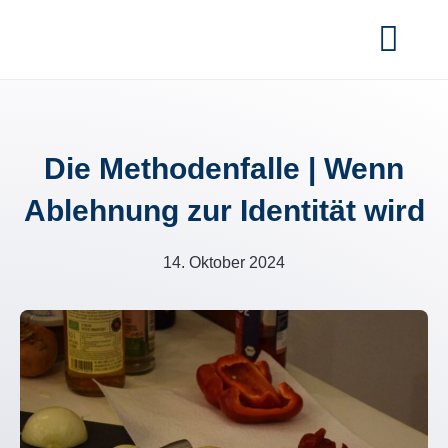
Zum
Inhalt
Togg
springen
Navi
Home
Die Methodenfalle | Wenn
Worksh
Ablehnung zur Identität wird
Case St
14. Oktober 2024
Insights
FAQ
Über un
Kontakt