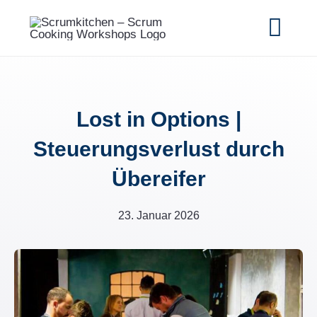
Zum
Inhalt
Togg
springen
Navi
Home
Lost in Options |
Workshops
Steuerungsverlust durch
Case Studies
Übereifer
Insights
23. Januar 2026
FAQ
Über uns
Kontakt